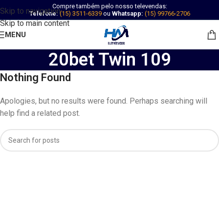
Compre também pelo nosso televendas:
Skip to navigation
Telefone:
(15) 3511-6339
ou
Whatsapp:
(15) 99766-2706
Skip to main content
MENU
20bet Twin 109
Nothing Found
Apologies, but no results were found. Perhaps searching will
help find a related post.