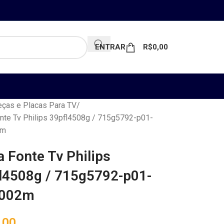
ENTRAR
R$
0,00
ças e Placas Para TV
nte Tv Philips 39pfl4508g / 715g5792-p01-
2m
a Fonte Tv Philips
l4508g / 715g5792-p01-
-002m
,00