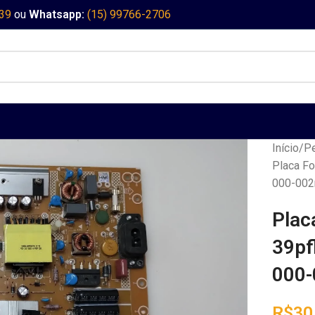
339
ou
Whatsapp:
(15) 99766-2706
Início
Pe
Placa Fo
000-00
Plac
39pf
000
R$
30