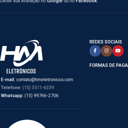
Deixe sua avaliação no
Google
ou no
Facebook
.
REDES SOCIAIS
FORMAS DE PAG
E-mail:
contato@hmeletronicos.com
Telefone:
(15) 3511-6339
Whatsapp:
(15) 99766-2706