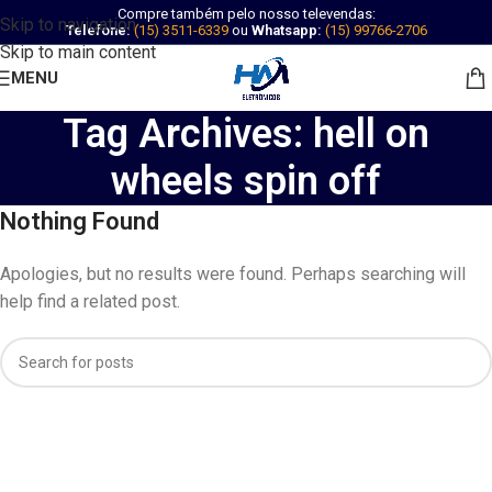
Compre também pelo nosso televendas:
Skip to navigation
Telefone:
(15) 3511-6339
ou
Whatsapp:
(15) 99766-2706
Skip to main content
MENU
Tag Archives: hell on
wheels spin off
Nothing Found
Apologies, but no results were found. Perhaps searching will
help find a related post.