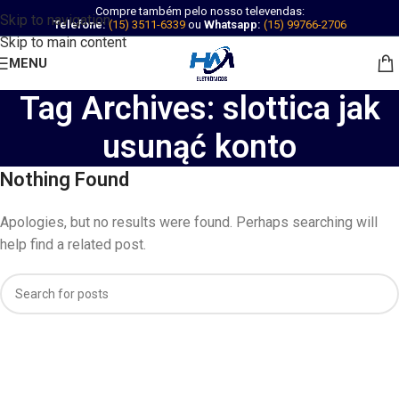
Compre também pelo nosso televendas:
Skip to navigation
Telefone:
(15) 3511-6339
ou
Whatsapp:
(15) 99766-2706
Skip to main content
MENU
Tag Archives: slottica jak
usunąć konto
Nothing Found
Apologies, but no results were found. Perhaps searching will
help find a related post.