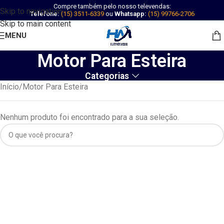
Compre também pelo nosso televendas:
Skip to navigation
Telefone:
(15) 3511-6339
ou
Whatsapp:
(15) 99766-2706
Skip to main content
MENU
Motor Para Esteira
Categorias
Início
Motor Para Esteira
Nenhum produto foi encontrado para a sua seleção.