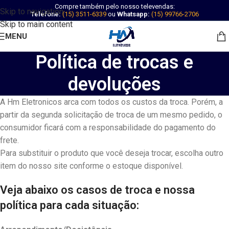
Compre também pelo nosso televendas:
Skip to navigation
Telefone:
(15) 3511-6339
ou
Whatsapp:
(15) 99766-2706
Skip to main content
MENU
Política de trocas e
devoluções
A Hm Eletronicos arca com todos os custos da troca. Porém, a
partir da segunda solicitação de troca de um mesmo pedido, o
consumidor ficará com a responsabilidade do pagamento do
frete.
Para substituir o produto que você deseja trocar, escolha outro
item do nosso site conforme o estoque disponível.
Veja abaixo os casos de troca e nossa
política para cada situação: