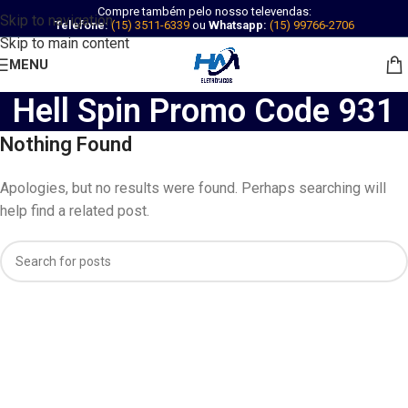
Compre também pelo nosso televendas:
Skip to navigation
Telefone:
(15) 3511-6339
ou
Whatsapp:
(15) 99766-2706
Skip to main content
MENU
Hell Spin Promo Code 931
Nothing Found
Apologies, but no results were found. Perhaps searching will
help find a related post.