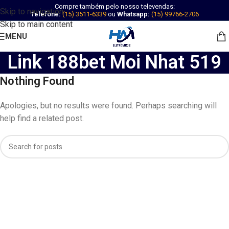
Compre também pelo nosso televendas:
Skip to navigation
Telefone:
(15) 3511-6339
ou
Whatsapp:
(15) 99766-2706
Skip to main content
MENU
Link 188bet Moi Nhat 519
Nothing Found
Apologies, but no results were found. Perhaps searching will
help find a related post.