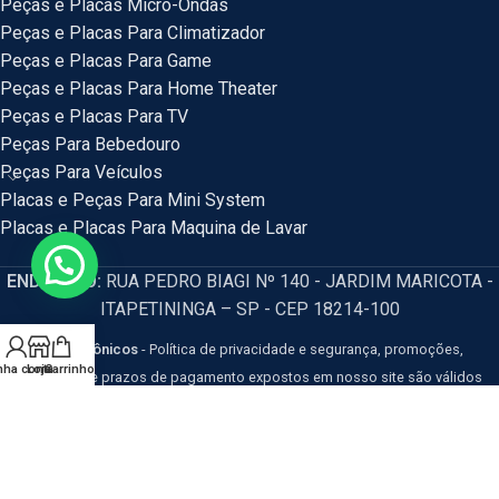
Peças e Placas Micro-Ondas
Peças e Placas Para Climatizador
Peças e Placas Para Game
Peças e Placas Para Home Theater
Peças e Placas Para TV
Peças Para Bebedouro
Peças Para Veículos
Placas e Peças Para Mini System
Placas e Placas Para Maquina de Lavar
ENDEREÇO:
RUA PEDRO BIAGI Nº 140 - JARDIM MARICOTA -
ITAPETININGA – SP - CEP 18214-100
HM Eletrônicos
- Política de privacidade e segurança, promoções,
nha conta
Loja
Carrinho
descontos e prazos de pagamento expostos em nosso site são válidos
apenas para compras via internet. Os preços e condições da loja virtual estão
sujeitos a alterações, em caso de divergência de preços no site, o valor
válido é o do Carrinho de Compras. Resguardamos o direito de correção para
eventuais erros de preços e promoções.