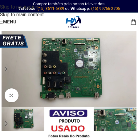
Compre também pelo nosso televendas:
Skip to navigation
Telefone:
(15) 3511-6339
ou
Whatsapp:
(15) 99766-2706
Skip to main content
MENU
Abrir imagem