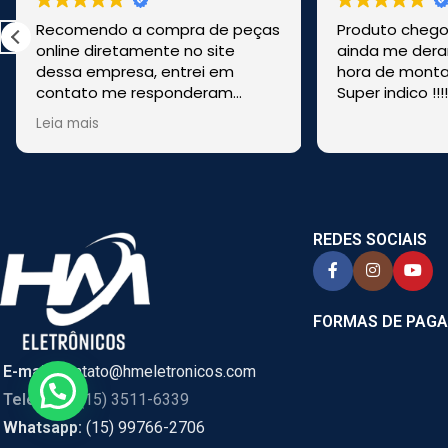
Recomendo a compra de peças
Produto chegou
online diretamente no site
ainda me dera
dessa empresa, entrei em
hora de montar
contato me responderam
Super indico !!!
rapido, me tiraram duvidas,
Leia mais
enviaram pela transportadora e
foi bem rapido. Comprei de
CASCAVEL, PR online e foi
enviado de SÃO PAULO.
REDES SOCIAIS
FORMAS DE PAG
E-mail:
contato@hmeletronicos.com
Telefone:
(15) 3511-6339
Whatsapp:
(15) 99766-2706