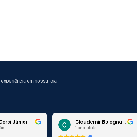
experiência em nossa loja.
Corsi Júnior
Claudemir Bolognato
rás
1 ano atrás