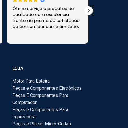
Ótimo serviço e produtos de
Comprei uma
qualidade com excelência
a loja HM Ele
frente ao prisma de satisfação
perfeitamen
ao consumidor como um todo.
Recomendo e
LOJA
Motor Para Esteira
Peças e Componentes Eletrônicos
Peças E Componentes Para
Computador
Peças e Componentes Para
Impressora
Peças e Placas Micro-Ondas