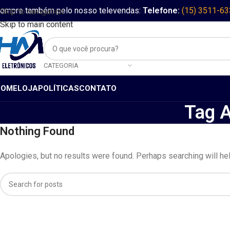
ompre também pelo nosso televendas:
Telefone:
(15) 3511-6
Skip to navigation
Skip to main content
CATEGORIA
HOME
LOJA
POLÍTICAS
CONTATO
Tag A
Nothing Found
Apologies, but no results were found. Perhaps searching will help