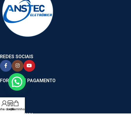
REDES SOCIAIS
FORMAS DE PAGAMENTO
nha conta
Loja
Carrinho
INSTITUCIONAL
Politica de Fretes