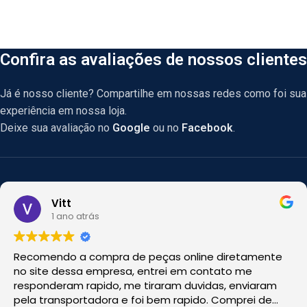
Confira as avaliações de nossos clientes
Já é nosso cliente? Compartilhe em nossas redes como foi sua
experiência em nossa loja.
Deixe sua avaliação no
Google
ou no
Facebook
.
Vitt
1 ano atrás
Recomendo a compra de peças online diretamente
no site dessa empresa, entrei em contato me
responderam rapido, me tiraram duvidas, enviaram
pela transportadora e foi bem rapido. Comprei de