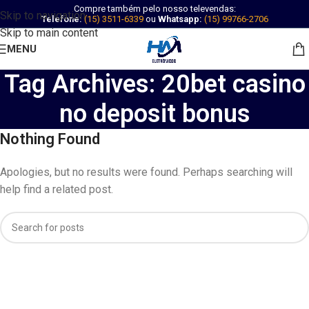
Compre também pelo nosso televendas:
Skip to navigation
Telefone:
(15) 3511-6339
ou
Whatsapp:
(15) 99766-2706
Skip to main content
MENU
Tag Archives: 20bet casino
no deposit bonus
Nothing Found
Apologies, but no results were found. Perhaps searching will
help find a related post.