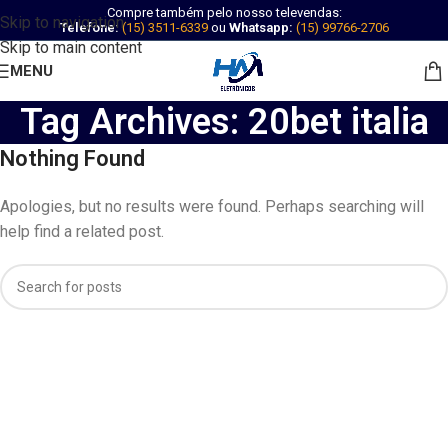
Compre também pelo nosso televendas:
Skip to navigation
Telefone:
(15) 3511-6339
ou
Whatsapp:
(15) 99766-2706
Skip to main content
MENU
Tag Archives: 20bet italia
Nothing Found
Apologies, but no results were found. Perhaps searching will
help find a related post.