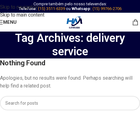
Compre também pelo nosso televendas:
Skip to navigation
Telefone:
(15) 3511-6339
ou
Whatsapp:
(15) 99766-2706
Skip to main content
MENU
Tag Archives: delivery
service
Nothing Found
Apologies, but no results were found. Perhaps searching will
help find a related post.