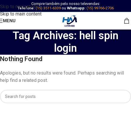
Compre também pelo nosso televendas:
Skip to navigation
Telefone:
(15) 3511-6339
ou
Whatsapp:
(15) 99766-2706
Skip to main content
MENU
Tag Archives: hell spin
login
Nothing Found
Apologies, but no results were found. Perhaps searching will
help find a related post.