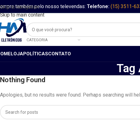
ompre também pelo nosso televendas:
Telefone:
(15) 3511-6
Skip to navigation
Skip to main content
CATEGORIA
HOME
LOJA
POLÍTICAS
CONTATO
Tag 
Nothing Found
Apologies, but no results were found. Perhaps searching will help