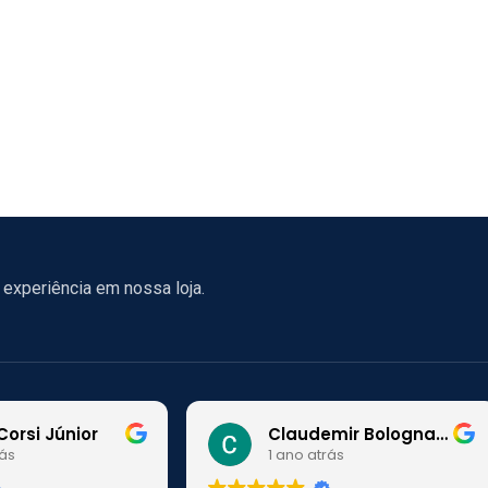
experiência em nossa loja.
Corsi Júnior
Claudemir Bolognato
rás
1 ano atrás