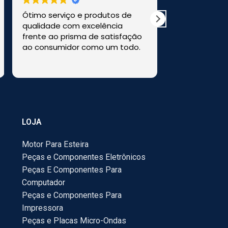
Ótimo serviço e produtos de
Comprei uma
qualidade com excelência
a loja HM Ele
frente ao prisma de satisfação
perfeitamen
ao consumidor como um todo.
Recomendo e
LOJA
Motor Para Esteira
Peças e Componentes Eletrônicos
Peças E Componentes Para
Computador
Peças e Componentes Para
Impressora
Peças e Placas Micro-Ondas