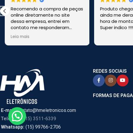
Recomendo a compra de peças
Produto chegou
online diretamente no site
ainda me dera
dessa empresa, entrei em
hora de montar
contato me responderam
Super indico !!!
rapido, me tiraram duvidas,
Leia mais
enviaram pela transportadora e
foi bem rapido. Comprei de
CASCAVEL, PR online e foi
enviado de SÃO PAULO.
REDES SOCIAIS
FORMAS DE PAG
E-mail:
contato@hmeletronicos.com
Telefone:
(15) 3511-6339
Whatsapp:
(15) 99766-2706