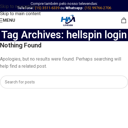
Compre também pelo nosso televendas:
Skip to navigation
Telefone:
(15) 3511-6339
ou
Whatsapp:
(15) 99766-2706
Skip to main content
MENU
Tag Archives: hellspin login
Nothing Found
Apologies, but no results were found. Perhaps searching will
help find a related post.