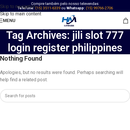
Compre também pelo nosso televendas:
Skip to navigation
Telefone:
(15) 3511-6339
ou
Whatsapp:
(15) 99766-2706
Skip to main content
MENU
Tag Archives: jili slot 777
login register philippines
Nothing Found
Apologies, but no results were found. Perhaps searching will
help find a related post.