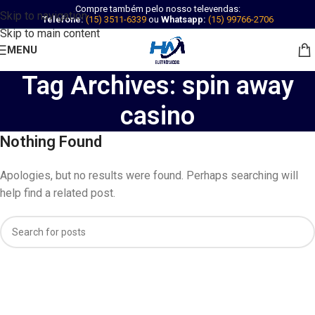
Compre também pelo nosso televendas:
Skip to navigation
Telefone:
(15) 3511-6339
ou
Whatsapp:
(15) 99766-2706
Skip to main content
MENU
Tag Archives: spin away
casino
Nothing Found
Apologies, but no results were found. Perhaps searching will
help find a related post.