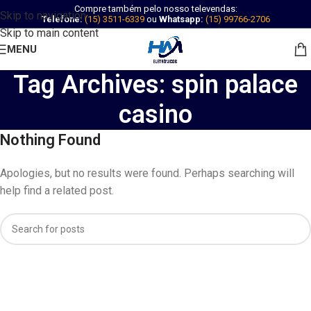
Compre também pelo nosso televendas:
Skip to navigation
Telefone:
(15) 3511-6339
ou
Whatsapp:
(15) 99766-2706
Skip to main content
MENU
Tag Archives: spin palace
casino
Nothing Found
Apologies, but no results were found. Perhaps searching will
help find a related post.