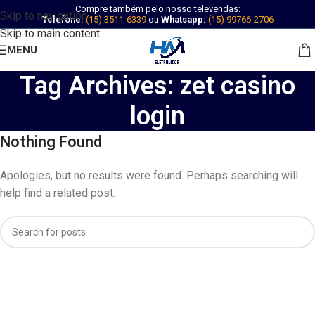
Compre também pelo nosso televendas:
Skip to navigation
Telefone:
(15) 3511-6339
ou
Whatsapp:
(15) 99766-2706
Skip to main content
MENU
Tag Archives: zet casino
login
Nothing Found
Apologies, but no results were found. Perhaps searching will
help find a related post.