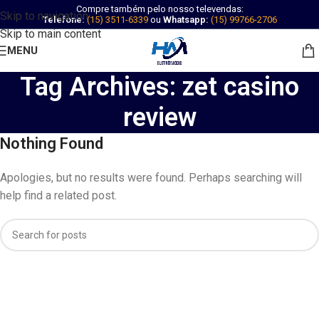
Compre também pelo nosso televendas:
Skip to navigation
Telefone:
(15) 3511-6339
ou
Whatsapp:
(15) 99766-2706
Skip to main content
MENU
Tag Archives: zet casino
review
Nothing Found
Apologies, but no results were found. Perhaps searching will
help find a related post.