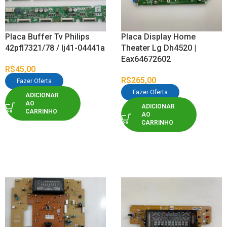
Placa Buffer Tv Philips
Placa Display Home
42pfl7321/78 / lj41-04441a
Theater Lg Dh4520 |
Eax64672602
R$
45,00
R$
265,00
Fazer Oferta
Fazer Oferta
ADICIONAR
AO
ADICIONAR
CARRINHO
AO
CARRINHO