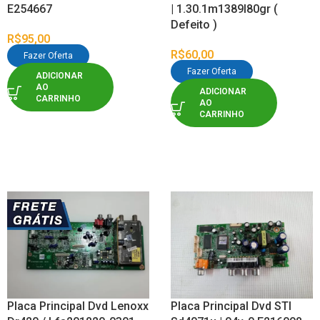
E254667
| 1.30.1m1389l80gr (
Defeito )
R$
95,00
R$
60,00
Fazer Oferta
Fazer Oferta
ADICIONAR
AO
ADICIONAR
CARRINHO
AO
CARRINHO
Placa Principal Dvd Lenoxx
Placa Principal Dvd STI