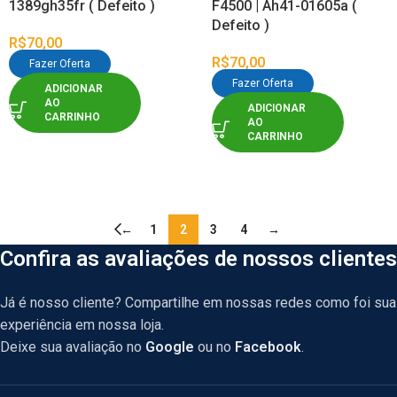
1389gh35fr ( Defeito )
F4500 | Ah41-01605a (
Defeito )
R$
70,00
R$
70,00
Fazer Oferta
Fazer Oferta
ADICIONAR
AO
ADICIONAR
CARRINHO
AO
CARRINHO
←
1
2
3
4
→
Confira as avaliações de nossos clientes
Já é nosso cliente? Compartilhe em nossas redes como foi sua
experiência em nossa loja.
Deixe sua avaliação no
Google
ou no
Facebook
.