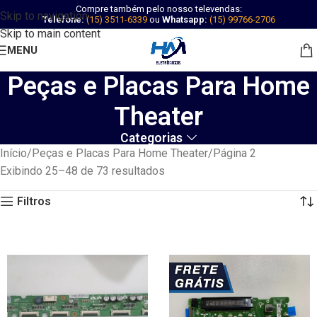
Compre também pelo nosso televendas:
Skip to navigation
Telefone:
(15) 3511-6339
ou
Whatsapp:
(15) 99766-2706
Skip to main content
MENU
Peças e Placas Para Home
Theater
Categorias
Início
Peças e Placas Para Home Theater
Página 2
Exibindo 25–48 de 73 resultados
Filtros