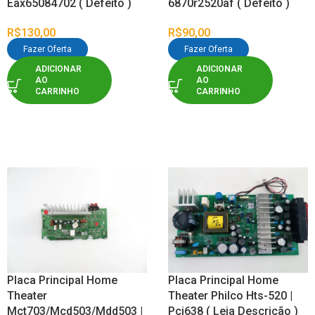
Eax65084702 ( Defeito )
6870r2520af ( Defeito )
R$
130,00
R$
90,00
Fazer Oferta
Fazer Oferta
ADICIONAR
ADICIONAR
AO
AO
CARRINHO
CARRINHO
Placa Principal Home
Placa Principal Home
Theater
Theater Philco Hts-520 |
Mct703/Mcd503/Mdd503 |
Pci638 ( Leia Descrição )