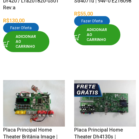
Dr420 / Lfa201820-0301
Sd4071u | 94v-0 E216098
Rev:a
R$
55,00
R$
130,00
Fazer Oferta
Fazer Oferta
ADICIONAR
AO
ADICIONAR
CARRINHO
AO
CARRINHO
Placa Principal Home
Placa Principal Home
Theater Britânia Image |
Theater Dh4130s |