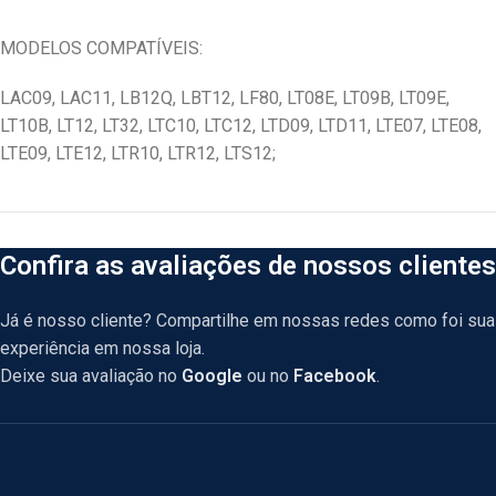
MODELOS COMPATÍVEIS:
LAC09, LAC11, LB12Q, LBT12, LF80, LT08E, LT09B, LT09E,
LT10B, LT12, LT32, LTC10, LTC12, LTD09, LTD11, LTE07, LTE08,
LTE09, LTE12, LTR10, LTR12, LTS12;
Confira as avaliações de nossos clientes
Já é nosso cliente? Compartilhe em nossas redes como foi sua
experiência em nossa loja.
Deixe sua avaliação no
Google
ou no
Facebook
.