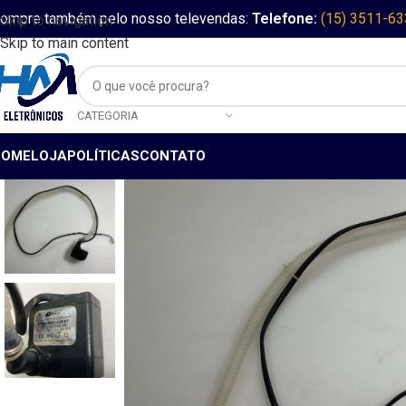
ompre também pelo nosso televendas:
Telefone:
(15) 3511-6
Skip to navigation
Skip to main content
CATEGORIA
HOME
LOJA
POLÍTICAS
CONTATO