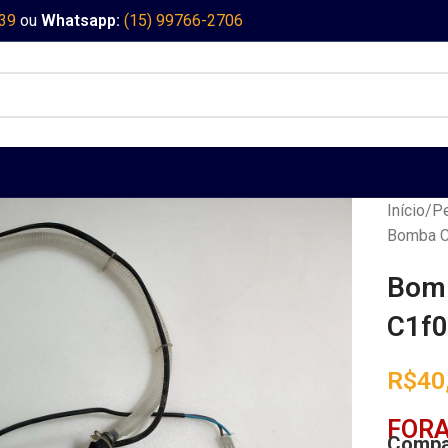
339
ou
Whatsapp:
(15) 99766-2706
Início
Pe
Bomba C
Bomb
C1f0
R$
40
FORA