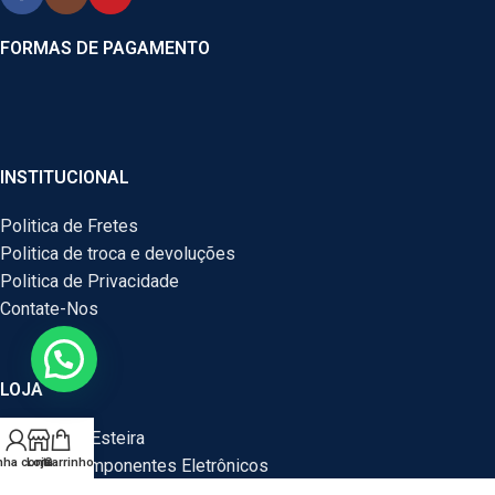
FORMAS DE PAGAMENTO
INSTITUCIONAL
Politica de Fretes
Politica de troca e devoluções
Politica de Privacidade
Contate-Nos
LOJA
Motor Para Esteira
Peças e Componentes Eletrônicos
nha conta
Loja
Carrinho
Peças E Componentes Para Computador