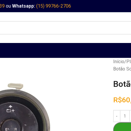
339
ou
Whatsapp:
(15) 99766-2706
Início
Pl
Botão S
Botã
R$
60