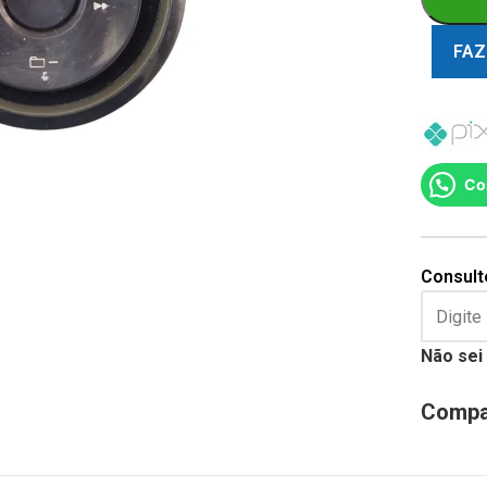
FAZ
Co
Consulte
Não sei