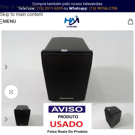
Compre também pelo nosso televendas:
Skip to navigation
Telefone:
(15) 3511-6339
ou
Whatsapp:
(15) 99766-2706
Skip to main content
MENU
Abrir imagem