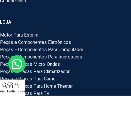
Contate-Nos
LOJA
Motor Para Esteira
Peças e Componentes Eletrônicos
Peças E Componentes Para Computador
Peças e Componentes Para Impressora
Peças e Placas Micro-Ondas
Peças e Placas Para Climatizador
Peças e Placas Para Game
Peças e Placas Para Home Theater
nha conta
Loja
Carrinho
Peças e Placas Para TV
Peças Para Bebedouro
Peças Para Veículos
Placas e Peças Para Mini System
Placas e Placas Para Maquina de Lavar