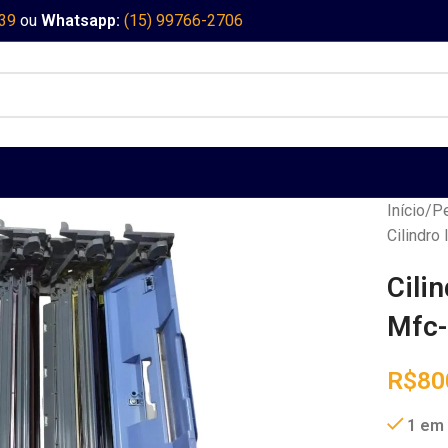
339
ou
Whatsapp:
(15) 99766-2706
Início
Pe
Cilindro
Cili
Mfc
R$
80
1 em