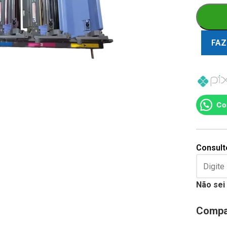
FAZ
Co
Consulte
Não sei