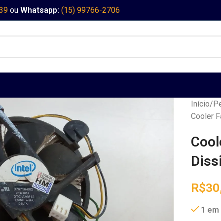
339
ou
Whatsapp:
(15) 99766-2706
Início
Pe
Cooler F
Cool
Diss
R$
30
1 em