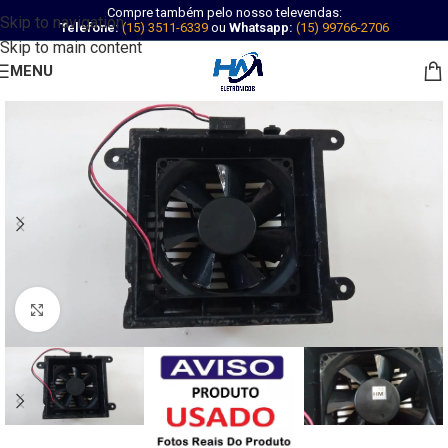
Compre também pelo nosso televendas:
Skip to navigation
Telefone:
(15) 3511-6339
ou
Whatsapp:
(15) 99766-2706
Skip to main content
MENU
Abrir imagem