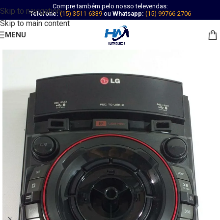
Compre também pelo nosso televendas:
Skip to navigation
Telefone:
(15) 3511-6339
ou
Whatsapp:
(15) 99766-2706
Skip to main content
MENU