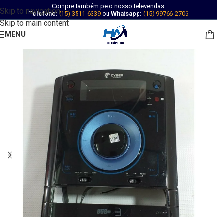
Compre também pelo nosso televendas:
Skip to navigation
Telefone:
(15) 3511-6339
ou
Whatsapp:
(15) 99766-2706
Skip to main content
MENU