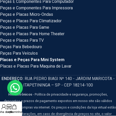
Peças E Componentes Para Computador
Peças e Componentes Para Impressora
Peças e Placas Micro-Ondas
Peças e Placas Para Climatizador
Peças e Placas Para Game
Peças e Placas Para Home Theater
Peças e Placas Para TV
Peças Para Bebedouro
Peças Para Veículos
Placas e Peças Para Mini System
Placas e Placas Para Maquina de Lavar
ENDEREÇO:
RUA PEDRO BIAGI Nº 140 - JARDIM MARICOTA -
ITAPETININGA – SP - CEP 18214-100
HM Eletrônicos
- Política de privacidade e segurança, promoções,
descontos e prazos de pagamento expostos em nosso site são válidos
apenas para compras via internet. Os preços e condições da loja virtual estão
nha conta
Loja
Carrinho
sujeitos a alterações, em caso de divergência de preços no site, o valor