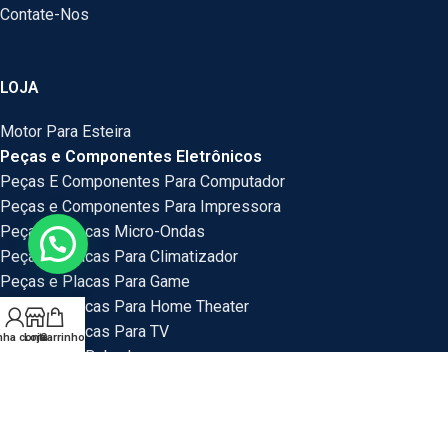
Contate-Nos
LOJA
Motor Para Esteira
Peças e Componentes Eletrônicos
Peças E Componentes Para Computador
Peças e Componentes Para Impressora
Peças e Placas Micro-Ondas
Peças e Placas Para Climatizador
Peças e Placas Para Game
Peças e Placas Para Home Theater
Peças e Placas Para TV
nha conta
Loja
Carrinho
Peças Para Bebedouro
Peças Para Veículos
Placas e Peças Para Mini System
Placas e Placas Para Maquina de Lavar