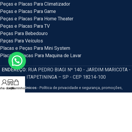
Peças e Placas Para Climatizador
Peças e Placas Para Game
Peças e Placas Para Home Theater
Peças e Placas Para TV
Peças Para Bebedouro
Peças Para Veículos
Placas e Peças Para Mini System
Placas e Placas Para Maquina de Lavar
ENDEREÇO:
RUA PEDRO BIAGI Nº 140 - JARDIM MARICOTA -
ITAPETININGA – SP - CEP 18214-100
HM Eletrônicos
- Política de privacidade e segurança, promoções,
nha conta
Loja
Carrinho
descontos e prazos de pagamento expostos em nosso site são válidos
apenas para compras via internet. Os preços e condições da loja virtual estão
sujeitos a alterações, em caso de divergência de preços no site, o valor
válido é o do Carrinho de Compras. Resguardamos o direito de correção para
eventuais erros de preços e promoções.
CNPJ: 54.115.351/0001-77