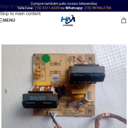
Compre também pelo nosso televendas:
Skip to navigation
Telefone:
(15) 3511-6339
ou
Whatsapp:
(15) 99766-2706
Skip to main content
MENU