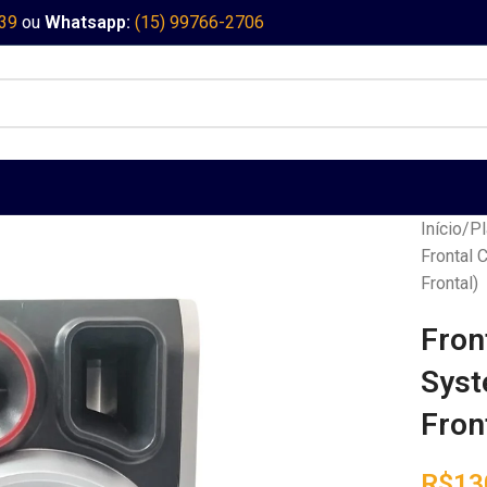
339
ou
Whatsapp:
(15) 99766-2706
Início
Pl
Frontal
Frontal)
Fron
Syst
Fron
R$
13