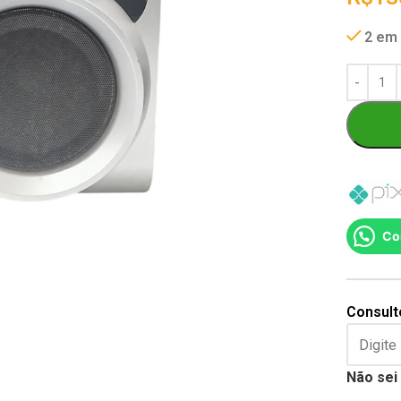
2 em
Co
Consulte
Não sei