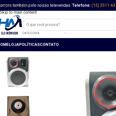
ompre também pelo nosso televendas:
Telefone:
(15) 3511-6
Skip to navigation
Skip to main content
CATEGORIA
HOME
LOJA
POLÍTICAS
CONTATO