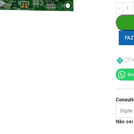
FAZ
Co
Consulte
Não sei