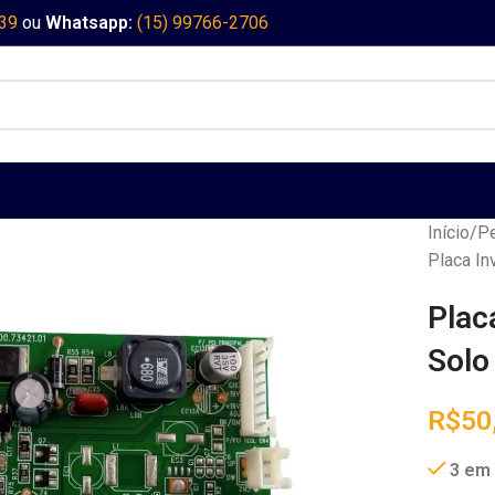
339
ou
Whatsapp:
(15) 99766-2706
Início
Pe
Placa In
Plac
Solo
R$
50
3 em