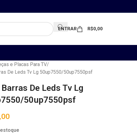
ENTRAR
R$
0,00
ças e Placas Para TV
arras De Leds Tv Lg 50up7550/50up7550psf
4 Barras De Leds Tv Lg
p7550/50up7550psf
,00
 estoque