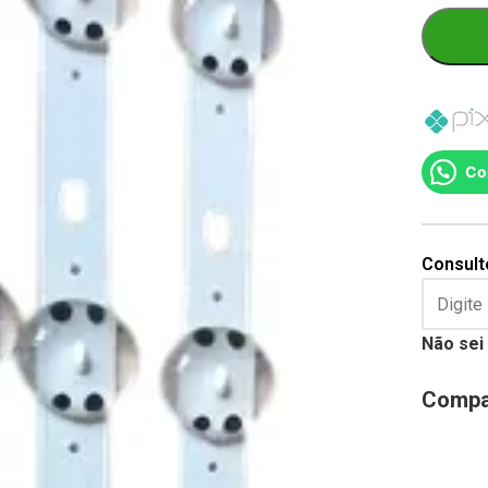
Co
Consulte
Não sei