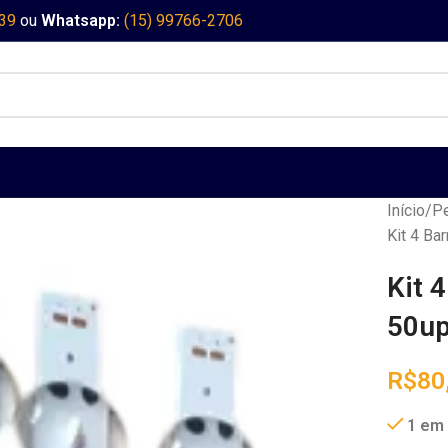
339
ou
Whatsapp:
(15) 99766-2706
Início
Pe
Kit 4 B
Kit 
50u
R$
80
1 em