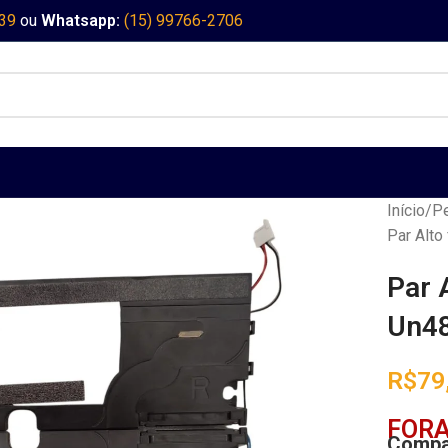
339
ou
Whatsapp:
(15) 99766-2706
Início
Pe
Par Alto
Par 
Un4
R$
79
FORA