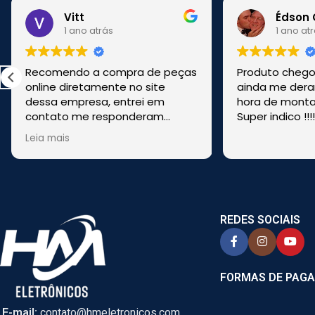
Vitt
Édson 
1 ano atrás
1 ano at
Recomendo a compra de peças
Produto chegou
online diretamente no site
ainda me dera
dessa empresa, entrei em
hora de montar
contato me responderam
Super indico !!!
rapido, me tiraram duvidas,
Leia mais
enviaram pela transportadora e
foi bem rapido. Comprei de
CASCAVEL, PR online e foi
enviado de SÃO PAULO.
REDES SOCIAIS
FORMAS DE PAG
E-mail:
contato@hmeletronicos.com