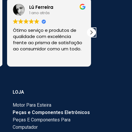
Lú Ferreira
1 ano atrás
1 ano a
Ótimo serviço e produtos de
Comprei uma
qualidade com excelência
a loja HM Ele
frente ao prisma de satisfação
perfeitamen
ao consumidor como um todo.
Recomendo e
LOJA
Motor Para Esteira
Peças e Componentes Eletrônicos
Peças E Componentes Para
Computador