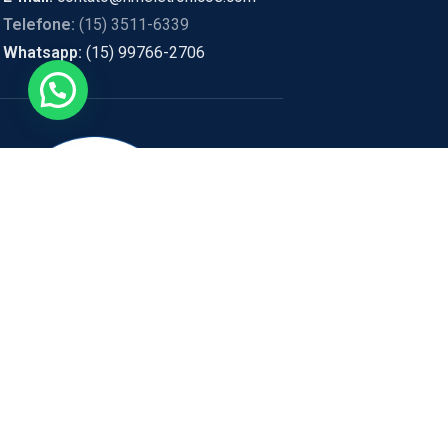
Telefone:
(15) 3511-6339
Whatsapp:
(15) 99766-2706
ENDEREÇO:
RUA PEDRO BIA
HM Eletrônicos
- Política de privacidade e segurança, promoções, descontos
estão sujeitos a alterações, em caso de divergência de preços no sit