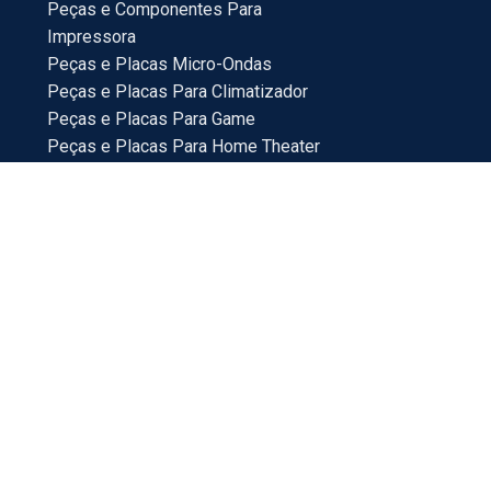
Peças e Componentes Para
Impressora
Peças e Placas Micro-Ondas
Peças e Placas Para Climatizador
Peças e Placas Para Game
Peças e Placas Para Home Theater
Peças e Placas Para TV
Peças Para Bebedouro
Peças Para Veículos
Placas e Peças Para Mini System
Placas e Placas Para Maquina de Lavar
18214-100
ras via internet. Os preços e condições da loja virtual
eção para eventuais erros de preços e promoções.