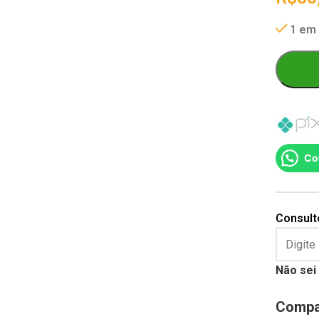
1 em
Co
Consulte
Não sei