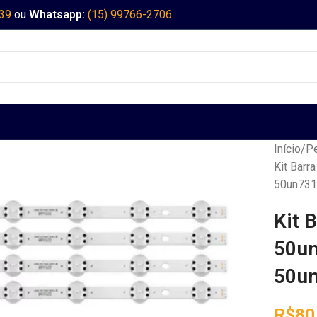
339
ou
Whatsapp:
(15) 99766-2706
Início
Pe
Kit Bar
50un731
Kit 
50u
50u
R$
80