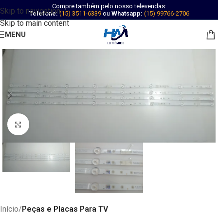
Compre também pelo nosso televendas:
Skip to navigation
Telefone:
(15) 3511-6339
ou
Whatsapp:
(15) 99766-2706
Skip to main content
MENU
Abrir imagem
Início
Peças e Placas Para TV