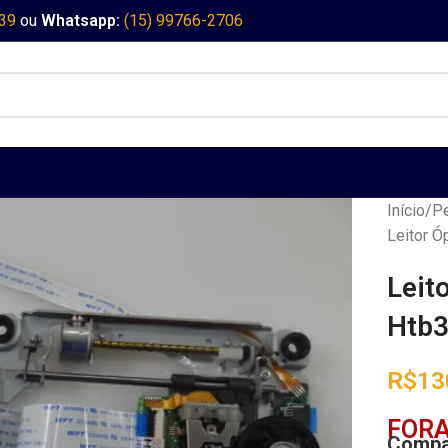
339
ou
Whatsapp:
(15) 99766-2706
Início
Pe
Leitor Ó
Leit
Htb
R$
13
FORA