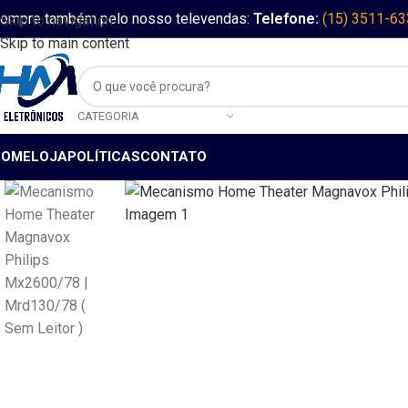
ompre também pelo nosso televendas:
Telefone:
(15) 3511-6
Skip to navigation
Skip to main content
CATEGORIA
HOME
LOJA
POLÍTICAS
CONTATO