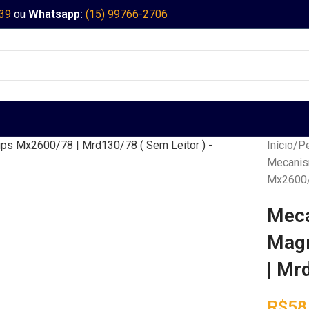
339
ou
Whatsapp:
(15) 99766-2706
Início
Pe
Mecanis
Mx2600/7
Mec
Magn
| Mr
R$
58