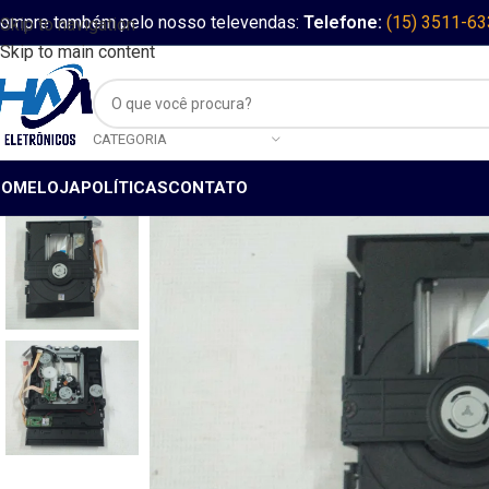
ompre também pelo nosso televendas:
Telefone:
(15) 3511-6
Skip to navigation
Skip to main content
CATEGORIA
HOME
LOJA
POLÍTICAS
CONTATO