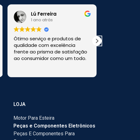
Lú Ferreira
1 ano atrás
1 ano a
Ótimo serviço e produtos de
Comprei uma
qualidade com excelência
a loja HM Ele
frente ao prisma de satisfação
perfeitamen
ao consumidor como um todo.
Recomendo e
LOJA
Motor Para Esteira
Peças e Componentes Eletrônicos
Peças E Componentes Para