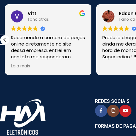
Vitt
Édson 
1 ano atrás
1 ano at
Recomendo a compra de peças
Produto chegou
online diretamente no site
ainda me dera
dessa empresa, entrei em
hora de montar
contato me responderam
Super indico !!!
rapido, me tiraram duvidas,
Leia mais
enviaram pela transportadora e
foi bem rapido. Comprei de
CASCAVEL, PR online e foi
enviado de SÃO PAULO.
REDES SOCIAIS
FORMAS DE PAG