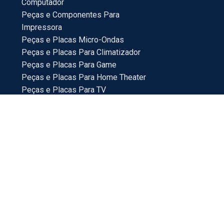
Computador
Peças e Componentes Para
Impressora
Peças e Placas Micro-Ondas
Peças e Placas Para Climatizador
Peças e Placas Para Game
Peças e Placas Para Home Theater
Peças e Placas Para TV
Peças Para Bebedouro
Peças Para Veículos
Placas e Peças Para Mini System
Placas e Placas Para Maquina de Lavar
18214-100
ras via internet. Os preços e condições da loja virtual
eção para eventuais erros de preços e promoções.