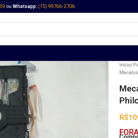
339
ou
Whatsapp:
(15) 99766-2706
Início
Pe
Mecanis
Mec
Phil
R$
10
FORA