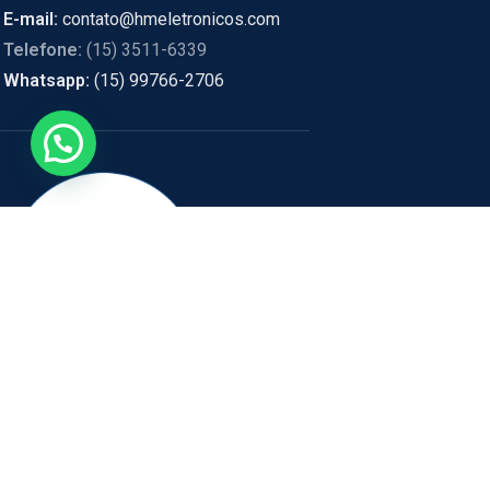
E-mail:
contato@hmeletronicos.com
Telefone:
(15) 3511-6339
Whatsapp:
(15) 99766-2706
ENDEREÇO:
RUA PEDRO BIA
HM Eletrônicos
- Política de privacidade e segurança, promoções, descontos
estão sujeitos a alterações, em caso de divergência de preços no sit