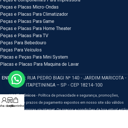
Peças e Placas Micro-Ondas
Peças e Placas Para Climatizador
Peças e Placas Para Game
Peças e Placas Para Home Theater
Peças e Placas Para TV
Peças Para Bebedouro
Peças Para Veículos
Placas e Peças Para Mini System
Placas e Placas Para Maquina de Lavar
ENDEREÇO:
RUA PEDRO BIAGI Nº 140 - JARDIM MARICOTA -
ITAPETININGA – SP - CEP 18214-100
HM Eletrônicos
- Política de privacidade e segurança, promoções,
descontos e prazos de pagamento expostos em nosso site são válidos
nha conta
Loja
Carrinho
apenas para compras via internet. Os preços e condições da loja virtual estão
sujeitos a alterações, em caso de divergência de preços no site, o valor
válido é o do Carrinho de Compras. Resguardamos o direito de correção para