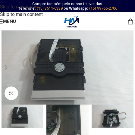
Compre também pelo nosso televendas:
Skip to navigation
Telefone:
(15) 3511-6339
ou
Whatsapp:
(15) 99766-2706
Skip to main content
MENU
Abrir imagem