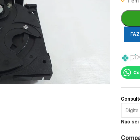
1 em
FAZ
Co
Consulte
Não sei