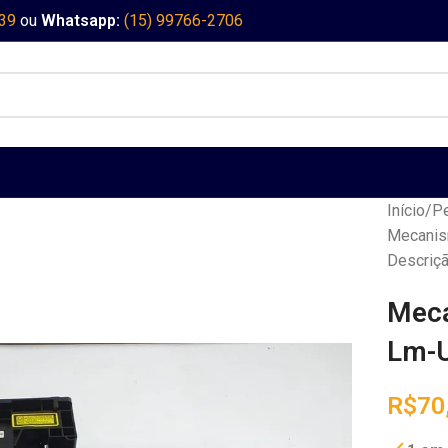
339
ou
Whatsapp:
(15) 99766-2706
Início
Pe
Mecanis
Descriçã
Meca
Lm-U
R$
70