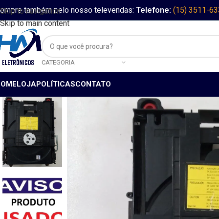
ompre também pelo nosso televendas:
Telefone:
(15) 3511-6
Skip to navigation
Skip to main content
CATEGORIA
HOME
LOJA
POLÍTICAS
CONTATO