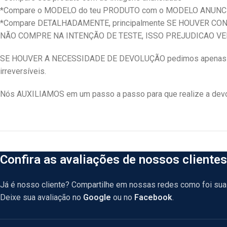
*Compare o MODELO do teu PRODUTO com o MODELO ANUN
*Compare DETALHADAMENTE, principalmente SE HOUVER C
NÃO COMPRE NA INTENÇÃO DE TESTE, ISSO PREJUDICAO V
SE HOUVER A NECESSIDADE DE DEVOLUÇÃO pedimos apenas que
irreversíveis.
Nós AUXILIAMOS em um passo a passo para que realize a devol
Confira as avaliações de nossos clientes
Já é nosso cliente? Compartilhe em nossas redes como foi sua 
Deixe sua avaliação no
Google
ou no
Facebook
.