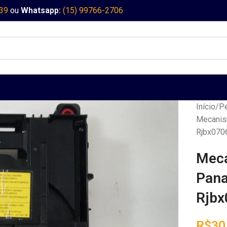
339
ou
Whatsapp:
(15) 99766-2706
Início
Pe
Mecanis
Rjbx0706
Meca
Pana
Rjbx
R$
30