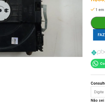
1 em
FAZ
Co
Consulte
Não sei