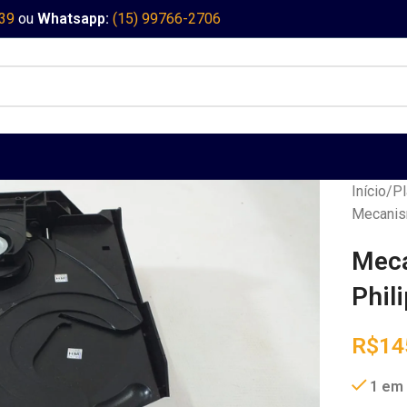
339
ou
Whatsapp:
(15) 99766-2706
Início
Pl
Mecanis
Meca
Phil
R$
14
1 em