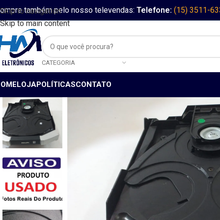
ompre também pelo nosso televendas:
Telefone:
(15) 3511-6
Skip to navigation
Skip to main content
CATEGORIA
HOME
LOJA
POLÍTICAS
CONTATO