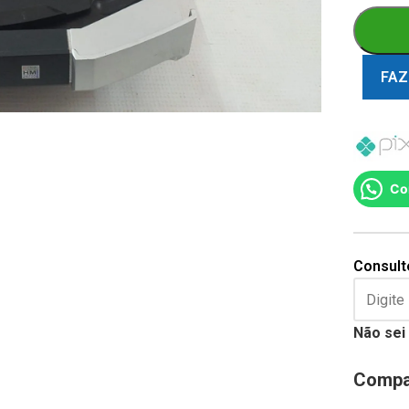
FAZ
Co
Consulte
Não sei